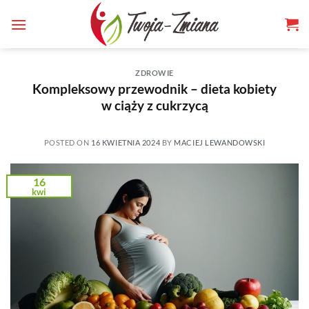
TWOJA-
Skip
to
ZMIANA.PL
content
ZDROWIE
Kompleksowy przewodnik – dieta kobiety
w ciąży z cukrzycą
POSTED ON
16 KWIETNIA 2024
BY
MACIEJ LEWANDOWSKI
16
kwi