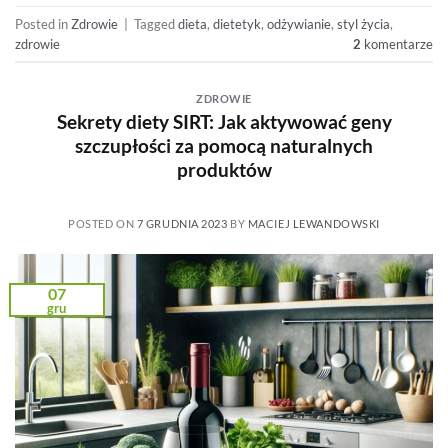
Posted in
Zdrowie
|
Tagged
dieta
,
dietetyk
,
odżywianie
,
styl życia
,
zdrowie
2
komentarze
ZDROWIE
Sekrety diety SIRT: Jak aktywować geny
szczupłości za pomocą naturalnych
produktów
POSTED ON
7 GRUDNIA 2023
BY
MACIEJ LEWANDOWSKI
07
gru