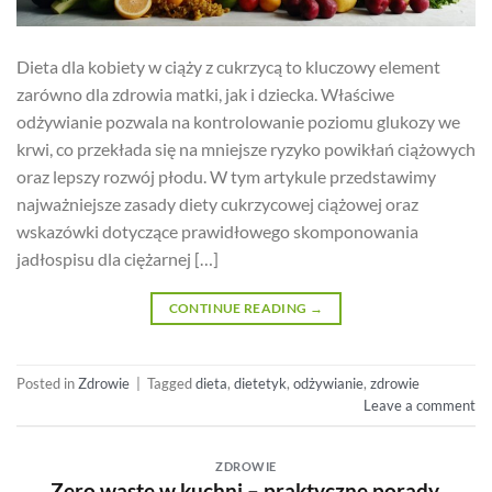
Dieta dla kobiety w ciąży z cukrzycą to kluczowy element
zarówno dla zdrowia matki, jak i dziecka. Właściwe
odżywianie pozwala na kontrolowanie poziomu glukozy we
krwi, co przekłada się na mniejsze ryzyko powikłań ciążowych
oraz lepszy rozwój płodu. W tym artykule przedstawimy
najważniejsze zasady diety cukrzycowej ciążowej oraz
wskazówki dotyczące prawidłowego skomponowania
jadłospisu dla ciężarnej […]
CONTINUE READING
→
Posted in
Zdrowie
|
Tagged
dieta
,
dietetyk
,
odżywianie
,
zdrowie
Leave a comment
ZDROWIE
Zero waste w kuchni – praktyczne porady,