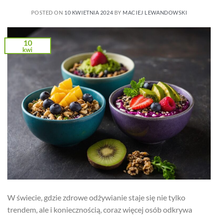
POSTED ON
10 KWIETNIA 2024
BY
MACIEJ LEWANDOWSKI
10
kwi
W świecie, gdzie zdrowe odżywianie staje się nie tylko
trendem, ale i koniecznością, coraz więcej osób odkrywa