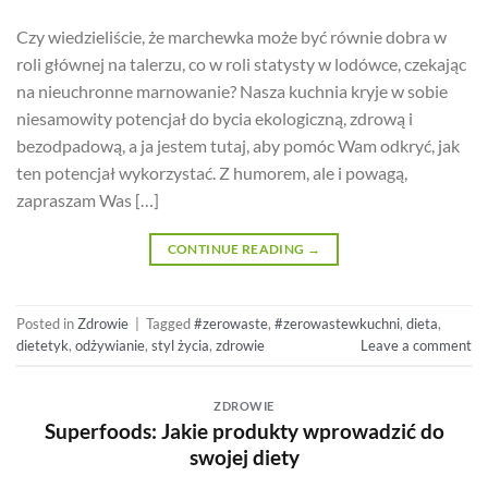
Czy wiedzieliście, że marchewka może być równie dobra w
roli głównej na talerzu, co w roli statysty w lodówce, czekając
na nieuchronne marnowanie? Nasza kuchnia kryje w sobie
niesamowity potencjał do bycia ekologiczną, zdrową i
bezodpadową, a ja jestem tutaj, aby pomóc Wam odkryć, jak
ten potencjał wykorzystać. Z humorem, ale i powagą,
zapraszam Was […]
CONTINUE READING
→
Posted in
Zdrowie
|
Tagged
#zerowaste
,
#zerowastewkuchni
,
dieta
,
dietetyk
,
odżywianie
,
styl życia
,
zdrowie
Leave a comment
ZDROWIE
Superfoods: Jakie produkty wprowadzić do
swojej diety