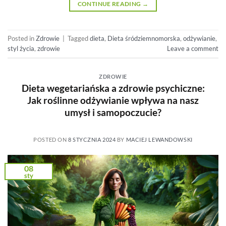
CONTINUE READING
→
Posted in
Zdrowie
|
Tagged
dieta
,
Dieta śródziemnomorska
,
odżywianie
,
styl życia
,
zdrowie
Leave a comment
ZDROWIE
Dieta wegetariańska a zdrowie psychiczne:
Jak roślinne odżywianie wpływa na nasz
umysł i samopoczucie?
POSTED ON
8 STYCZNIA 2024
BY
MACIEJ LEWANDOWSKI
08
sty