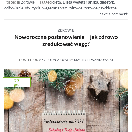
Posted in
Zdrowie
|
Tagged
dieta
,
Dieta wegetariańska
,
dietetyk
,
odżywianie
,
styl życia
,
wegetarianizm
,
zdrowie
,
zdrowie psychiczne
Leave a comment
ZDROWIE
Noworoczne postanowienia – jak zdrowo
zredukować wagę?
POSTED ON
27 GRUDNIA 2023
BY
MACIEJ LEWANDOWSKI
27
gru