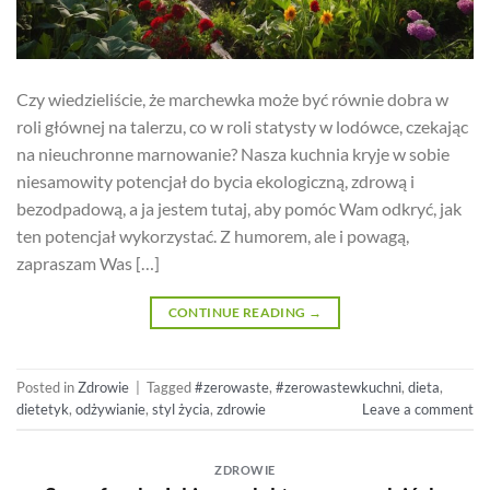
Czy wiedzieliście, że marchewka może być równie dobra w
roli głównej na talerzu, co w roli statysty w lodówce, czekając
na nieuchronne marnowanie? Nasza kuchnia kryje w sobie
niesamowity potencjał do bycia ekologiczną, zdrową i
bezodpadową, a ja jestem tutaj, aby pomóc Wam odkryć, jak
ten potencjał wykorzystać. Z humorem, ale i powagą,
zapraszam Was […]
CONTINUE READING
→
Posted in
Zdrowie
|
Tagged
#zerowaste
,
#zerowastewkuchni
,
dieta
,
dietetyk
,
odżywianie
,
styl życia
,
zdrowie
Leave a comment
ZDROWIE