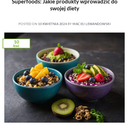
Superfoods: Jakie produkty wprowadzić do
swojej diety
POSTED ON
10 KWIETNIA 2024
BY
MACIEJ LEWANDOWSKI
10
kwi