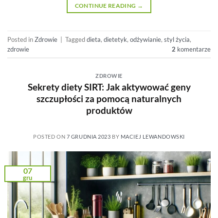
CONTINUE READING
→
Posted in
Zdrowie
|
Tagged
dieta
,
dietetyk
,
odżywianie
,
styl życia
,
zdrowie
2
komentarze
ZDROWIE
Sekrety diety SIRT: Jak aktywować geny
szczupłości za pomocą naturalnych
produktów
POSTED ON
7 GRUDNIA 2023
BY
MACIEJ LEWANDOWSKI
07
gru