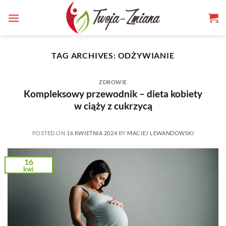
TWOJA-
Skip
to
ZMIANA.PL
content
TAG ARCHIVES:
ODŻYWIANIE
ZDROWIE
Kompleksowy przewodnik – dieta kobiety
w ciąży z cukrzycą
POSTED ON
16 KWIETNIA 2024
BY
MACIEJ LEWANDOWSKI
16
kwi