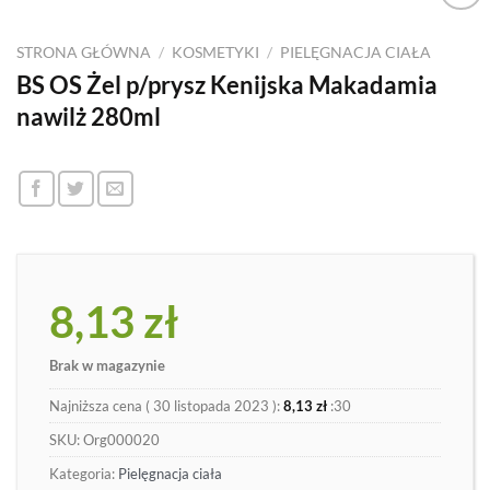
Dodaj
do
STRONA GŁÓWNA
/
KOSMETYKI
/
PIELĘGNACJA CIAŁA
listy
BS OS Żel p/prysz Kenijska Makadamia
nawilż 280ml
8,13
zł
Brak w magazynie
Najniższa cena (
30 listopada 2023
):
8,13
zł
:30
SKU:
Org000020
Kategoria:
Pielęgnacja ciała