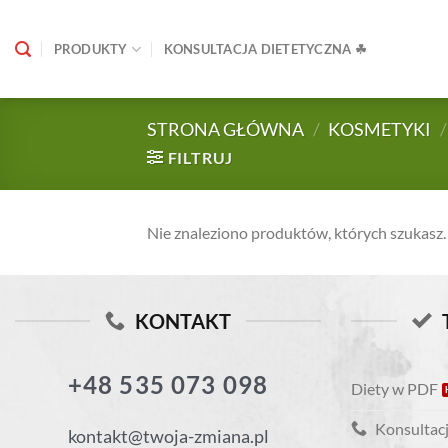
Skip
to
PRODUKTY
KONSULTACJA DIETETYCZNA ☘
content
STRONA GŁÓWNA
/
KOSMETYKI
/
FILTRUJ
Nie znaleziono produktów, których szukasz.
KONTAKT
+48 535 073 098
Diety w PDF
Konsultacj
kontakt@twoja-zmiana.pl