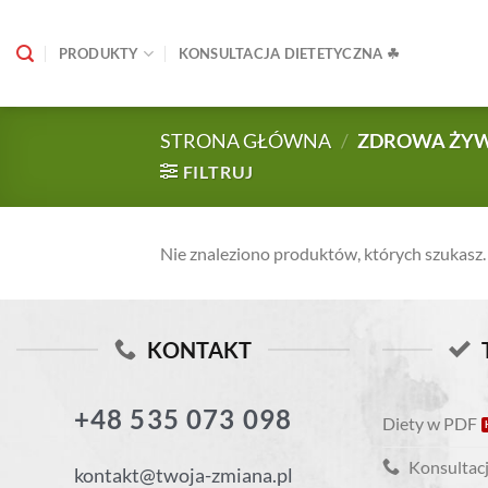
Skip
to
PRODUKTY
KONSULTACJA DIETETYCZNA ☘
content
STRONA GŁÓWNA
/
ZDROWA ŻY
FILTRUJ
Nie znaleziono produktów, których szukasz.
KONTAKT
+48 535 073 098
Diety w PDF
Konsultacj
kontakt@twoja-zmiana.pl