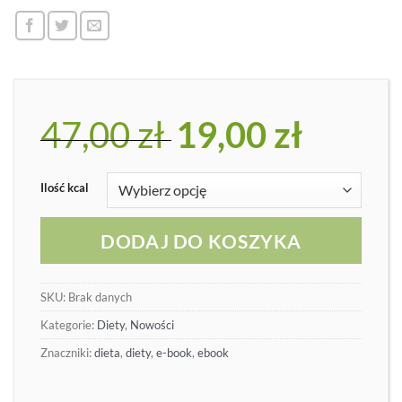
47,00
zł
Pierwotna
19,00
zł
Aktualna
cena
cena
wynosiła:
wynosi:
47,00 zł.
19,00 zł.
Ilość kcal
DODAJ DO KOSZYKA
SKU:
Brak danych
Kategorie:
Diety
,
Nowości
Znaczniki:
dieta
,
diety
,
e-book
,
ebook