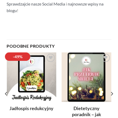
Sprawdzajcie nasze Social Media
i
najnowsze wpisy na
blogu
!
PODOBNE PRODUKTY
-49%
Dodaj
Dodaj
do
do
listy
listy
Jadłospis redukcyjny
Dietetyczny
poradnik – jak