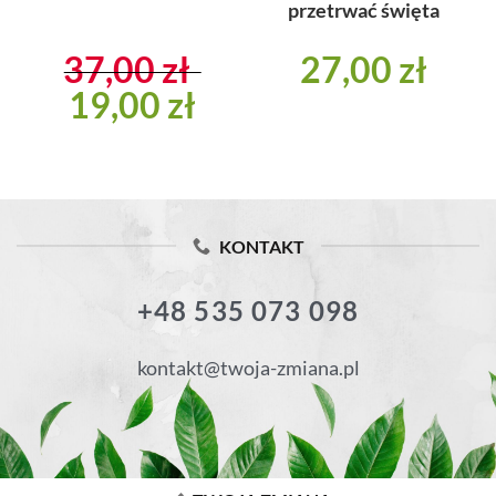
przetrwać święta
37,00
zł
27,00
zł
tualna
Pierwotna
19,00
zł
Aktualna
na
cena
cena
nosi:
wynosiła:
wynosi:
00 zł.
37,00 zł.
19,00 zł.
KONTAKT
+48 535 073 098
kontakt@twoja-zmiana.pl