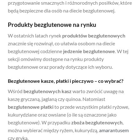
przygotowanie smacznych i różnorodnych posiłków, które
będą bezpieczne dla osób na diecie bezglutenowej.
Produkty bezglutenowe na rynku
W ostatnich latach rynek
produktów bezglutenowych
znacznie się rozwinął, co ułatwia osobom na diecie
bezglutenowej codzienne
jedzenie bezglutenowe
. W tej
sekcji omówimy dostępne na rynku produkty
bezglutenowe oraz porady dotyczące ich wyboru.
Bezglutenowe kasze, płatki i pieczywo – co wybrać?
Wśród
bezglutenowych kasz
warto zwrócić uwagę na
kaszę gryczaną, jaglaną czy quinoa. Natomiast
bezglutenowe płatki
to przede wszystkim płatki ryżowe,
kukurydziane oraz owsiane (o ile są oznaczone jako
bezglutenowe). W przypadku
zboża bezglutenowych
,
można wybierać między ryżem, kukurydzą,
amarantusem
czy gryką.