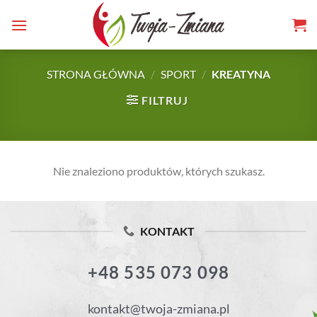
TWOJA-
Skip
to
ZMIANA.PL
content
STRONA GŁÓWNA
/
SPORT
/
KREATYNA
FILTRUJ
Nie znaleziono produktów, których szukasz.
KONTAKT
+48 535 073 098
kontakt@twoja-zmiana.pl