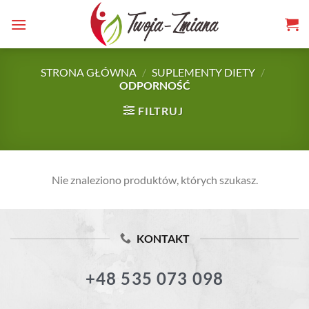
TWOJA-
Skip
to
ZMIANA.PL
content
STRONA GŁÓWNA
/
SUPLEMENTY DIETY
/
ODPORNOŚĆ
FILTRUJ
Nie znaleziono produktów, których szukasz.
KONTAKT
+48 535 073 098