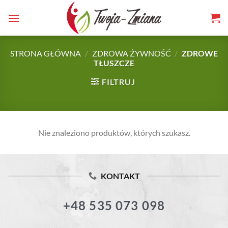
TWOJA-
Skip
to
ZMIANA.PL
content
STRONA GŁÓWNA
/
ZDROWA ŻYWNOŚĆ
/
ZDROWE
TŁUSZCZE
FILTRUJ
Nie znaleziono produktów, których szukasz.
KONTAKT
+48 535 073 098