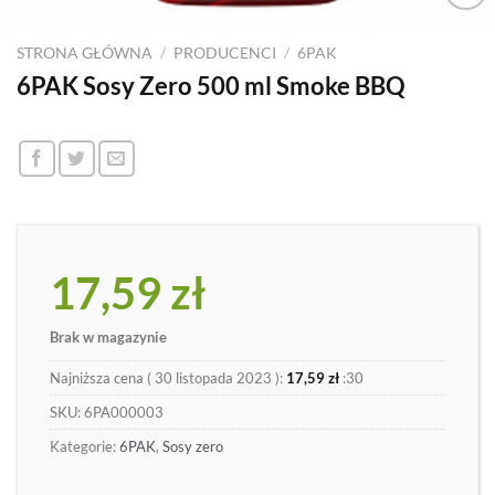
Dodaj
do
STRONA GŁÓWNA
/
PRODUCENCI
/
6PAK
listy
6PAK Sosy Zero 500 ml Smoke BBQ
17,59
zł
Brak w magazynie
Najniższa cena (
30 listopada 2023
):
17,59
zł
:30
SKU:
6PA000003
Kategorie:
6PAK
,
Sosy zero