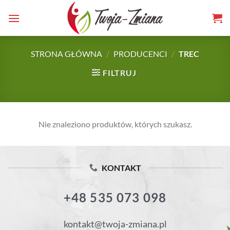
TWOJA-
Skip
to
ZMIANA.PL
content
STRONA GŁÓWNA
/
PRODUCENCI
/
TREC
FILTRUJ
Nie znaleziono produktów, których szukasz.
KONTAKT
+48 535 073 098
kontakt@twoja-zmiana.pl