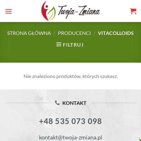
TWOJA-
Skip
to
ZMIANA.PL
content
STRONA GŁÓWNA
/
PRODUCENCI
/
VITACOLLOIDS
FILTRUJ
Nie znaleziono produktów, których szukasz.
KONTAKT
+48 535 073 098
kontakt@twoja-zmiana.pl