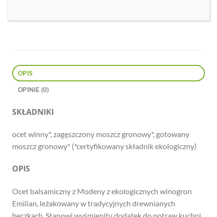
OPIS
OPINIE (0)
SKŁADNIKI
ocet winny*, zagęszczony moszcz gronowy*, gotowany
moszcz gronowy* (*certyfikowany składnik ekologiczny)
OPIS
Ocet balsamiczny z Modeny z ekologicznych winogron
Emilian, leżakowany w tradycyjnych drewnianych
beczkach. Stanowi wyśmienity dodatek do potraw kuchni