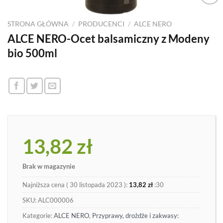
Dodaj
do
STRONA GŁÓWNA
/
PRODUCENCI
/
ALCE NERO
listy
ALCE NERO-Ocet balsamiczny z Modeny
bio 500ml
13,82
zł
Brak w magazynie
Najniższa cena (
30 listopada 2023
):
13,82
zł
:30
SKU:
ALC000006
Kategorie:
ALCE NERO
,
Przyprawy, drożdże i zakwasy: