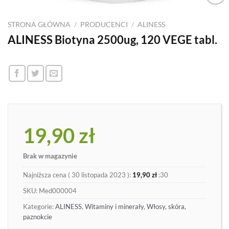
Dodaj
do
STRONA GŁÓWNA
/
PRODUCENCI
/
ALINESS
listy
ALINESS Biotyna 2500ug, 120 VEGE tabl.
19,90
zł
Brak w magazynie
Najniższa cena (
30 listopada 2023
):
19,90
zł
:30
SKU:
Med000004
Kategorie:
ALINESS
,
Witaminy i minerały
,
Włosy, skóra,
paznokcie