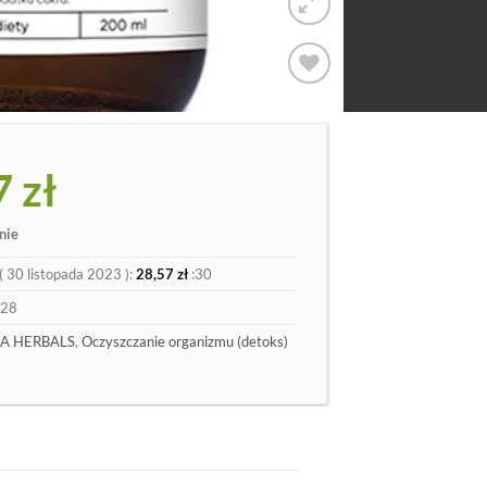
Dodaj
do
listy
7
zł
nie
(
30 listopada 2023
):
28,57
zł
:30
28
A HERBALS
,
Oczyszczanie organizmu (detoks)