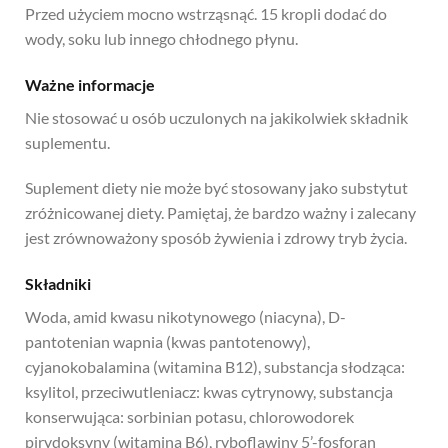
Przed użyciem mocno wstrząsnąć. 15 kropli dodać do
wody, soku lub innego chłodnego płynu.
Ważne informacje
Nie stosować u osób uczulonych na jakikolwiek składnik
suplementu.
Suplement diety nie może być stosowany jako substytut
zróżnicowanej diety. Pamiętaj, że bardzo ważny i zalecany
jest zrównoważony sposób żywienia i zdrowy tryb życia.
Składniki
Woda, amid kwasu nikotynowego (niacyna), D-
pantotenian wapnia (kwas pantotenowy),
cyjanokobalamina (witamina B12), substancja słodząca:
ksylitol, przeciwutleniacz: kwas cytrynowy, substancja
konserwująca: sorbinian potasu, chlorowodorek
pirydoksyny (witamina B6), ryboflawiny 5’-fosforan