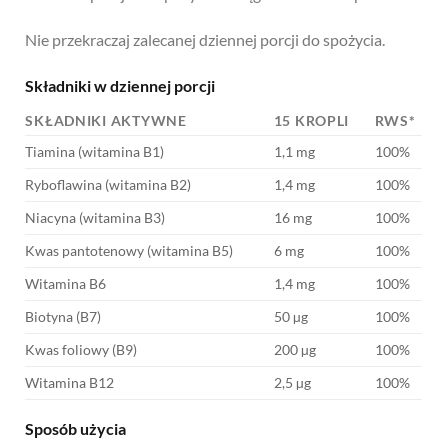
Nie przekraczaj zalecanej dziennej porcji do spożycia.
Składniki w dziennej porcji
SKŁADNIKI AKTYWNE
15 KROPLI
RWS*
Tiamina (witamina B1)
1,1 mg
100%
Ryboflawina (witamina B2)
1,4 mg
100%
Niacyna (witamina B3)
16 mg
100%
Kwas pantotenowy (witamina B5)
6 mg
100%
Witamina B6
1,4 mg
100%
Biotyna (B7)
50 µg
100%
Kwas foliowy (B9)
200 µg
100%
Witamina B12
2,5 µg
100%
Sposób użycia