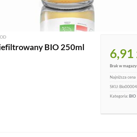
OOD
niefiltrowany BIO 250ml
6,91
Brak w magazy
Najniższa cena 
SKU:
Bio0000
Kategoria:
BIO