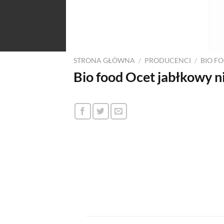
STRONA GŁÓWNA
/
PRODUCENCI
/
BIO F
Bio food Ocet jabłkowy 