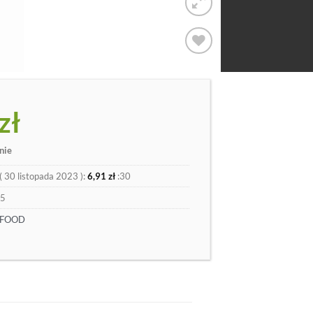
Dodaj
do
listy
zł
nie
(
30 listopada 2023
):
6,91
zł
:30
45
 FOOD