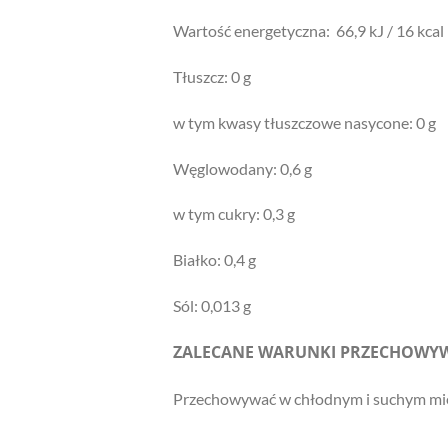
Wartość energetyczna: 66,9 kJ / 16 kcal
Tłuszcz: 0 g
w tym kwasy tłuszczowe nasycone: 0 g
Węglowodany: 0,6 g
w tym cukry: 0,3 g
Białko: 0,4 g
Sól: 0,013 g
ZALECANE WARUNKI PRZECHOWY
Przechowywać w chłodnym i suchym miej