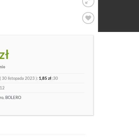
Dodaj
do
listy
zł
nie
(
30 listopada 2023
):
1,85
zł
:30
12
ro
,
BOLERO