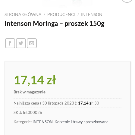
Dodaj
do
STRONA GŁÓWNA
/
PRODUCENCI
/
INTENSON
listy
Intenson Moringa – proszek 150g
17,14
zł
Brak w magazynie
Najniższa cena (
30 listopada 2023
):
17,14
zł
:30
SKU:
Int000026
Kategorie:
INTENSON
,
Korzenie i trawy sproszkowane