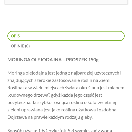
OPIS
OPINIE (0)
MORINGA OLEJODAJNA – PROSZEK 150g
Moringa olejodajna jest jedną z najbardziej użytecznych i
znajdujących szerokie zastosowanie roślin na Ziemi.
Roślina ta w wielu miejscach świata określana jest mianem
„cudownego drzewa”, gdyż każda jego część jest
pożyteczna. Ta szybko rosnąca roślina o kolorze letniej
zieleni uprawiana jest jako roślina użytkowa i ozdobna.
Dojrzewa na prawie każdym rodzaju gleby.
Sposób użycia: 1 łyżeczkę (ok. 5g) wymieszać z wodą,