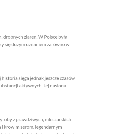
, drobnych ziaren. W Polsce była
szy się dużym uznaniem zarówno w
 historia sięga jednak jeszcze czasów
bstancji aktywnych. Jej nasiona
wyroby z prawdziwych, mleczarskich
im i krowim serom, legendarnym