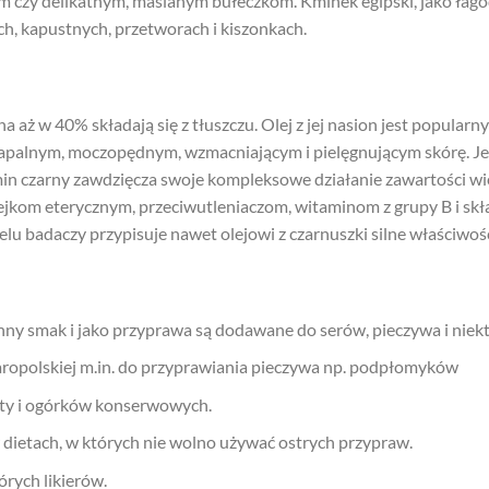
zy delikatnym, maślanym bułeczkom. Kminek egipski, jako łagod
h, kapustnych, przetworach i kiszonkach.
rna aż w 40% składają się z tłuszczu. Olej z jej nasion jest popula
zapalnym, moczopędnym, wzmacniającym i pielęgnującym skórę. J
Kmin czarny zawdzięcza swoje kompleksowe działanie zawartości w
kom eterycznym, przeciwutleniaczom, witaminom z grupy B i skł
elu badaczy przypisuje nawet olejowi z czarnuszki silne właściw
nny smak i jako przyprawa są dodawane do serów, pieczywa i niekt
ropolskiej m.in. do przyprawiania pieczywa np. podpłomyków
sty i ogórków konserwowych.
 dietach, w których nie wolno używać ostrych przypraw.
órych likierów.