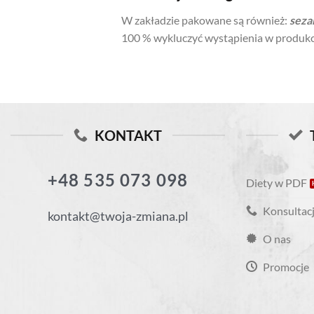
W zakładzie pakowane są również:
sez
100 % wykluczyć wystąpienia w produkc
KONTAKT
+48 535 073 098
Diety w PDF
Konsultacj
kontakt@twoja-zmiana.pl
O nas
Promocje