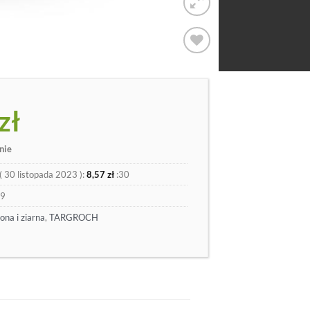
Dodaj
do
listy
zł
nie
(
30 listopada 2023
):
8,57
zł
:30
39
ona i ziarna
,
TARGROCH