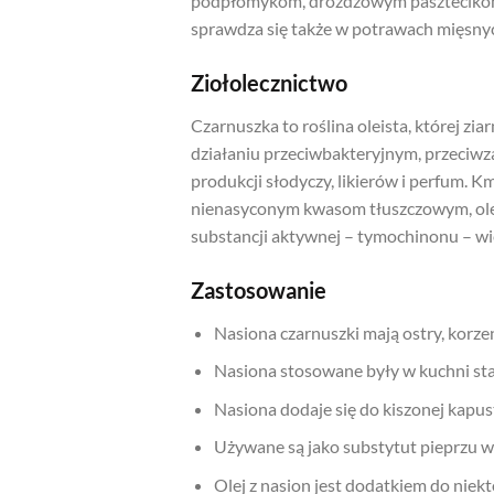
podpłomykom, drożdżowym pasztecikom c
sprawdza się także w potrawach mięsnyc
Ziołolecznictwo
Czarnuszka to roślina oleista, której zia
działaniu przeciwbakteryjnym, przeciw
produkcji słodyczy, likierów i perfum. 
nienasyconym kwasom tłuszczowym, olej
substancji aktywnej – tymochinonu – wi
Zastosowanie
Nasiona czarnuszki mają ostry, korze
Nasiona stosowane były w kuchni sta
Nasiona dodaje się do kiszonej kapu
Używane są jako substytut pieprzu w
Olej z nasion jest dodatkiem do niekt