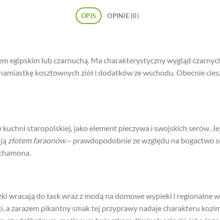
OPIS
OPINIE (0)
m egipskim lub czarnuchą. Ma charakterystyczny wygląd czarnych
 namiastkę kosztownych ziół i dodatków ze wschodu. Obecnie cie
uchni staropolskiej, jako element pieczywa i swojskich serów. Jej
 ją
złotem faraonów
– prawdopodobnie ze względu na bogactwo su
nchamona.
zki wracają do łask wraz z modą na domowe wypieki i regionalne 
ki, a zarazem pikantny smak tej przyprawy nadaje charakteru koz