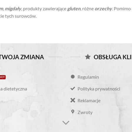
am
,
migdały
,
produkty zawierające
gluten
,
różne
orzechy
. Pomimo 
ie tych surowców.
TWOJA ZMIANA
OBSŁUGA KL
Regulamin
a dietetyczna
Polityka prywatności
Reklamacje
Zwroty