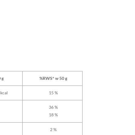
 g
%RWS* w 50 g
 kcal
15 %
36 %
18 %
2 %