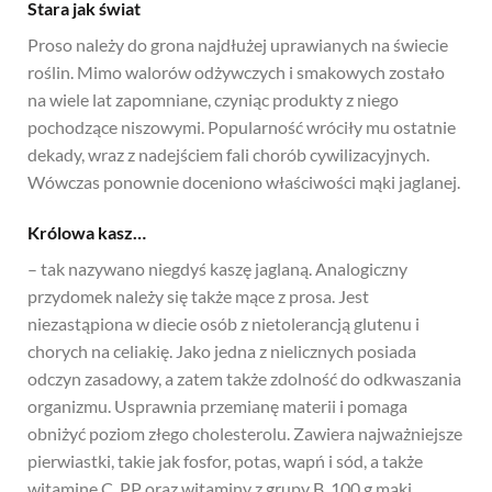
Stara jak świat
Proso należy do grona najdłużej uprawianych na świecie
roślin. Mimo walorów odżywczych i smakowych zostało
na wiele lat zapomniane, czyniąc produkty z niego
pochodzące niszowymi. Popularność wróciły mu ostatnie
dekady, wraz z nadejściem fali chorób cywilizacyjnych.
Wówczas ponownie doceniono właściwości mąki jaglanej.
Królowa kasz…
– tak nazywano niegdyś kaszę jaglaną. Analogiczny
przydomek należy się także mące z prosa. Jest
niezastąpiona w diecie osób z nietolerancją glutenu i
chorych na celiakię. Jako jedna z nielicznych posiada
odczyn zasadowy, a zatem także zdolność do odkwaszania
organizmu. Usprawnia przemianę materii i pomaga
obniżyć poziom złego cholesterolu. Zawiera najważniejsze
pierwiastki, takie jak fosfor, potas, wapń i sód, a także
witaminę C, PP oraz witaminy z grupy B. 100 g mąki