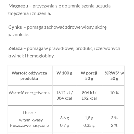
Magnezu
– przyczynia się do zmniejszenia uczucia
zmęczenia i znużenia.
Cynku
– pomaga zachować zdrowe włosy, skórę i
paznokcie.
Żelaza
– pomaga w prawidłowej produkcji czerwonych
krwinek i hemoglobiny.
Wartość odżywcza
W 100 g
W porcji
%RWS* w
produktu
50 g
50 g
Wartość energetyczna
1612 kJ /
806 kJ /
10 %
384 kcal
192 kcal
Tłuszcz
3,6 g
1,8 g
3 %
– w tym kwasy
tłuszczowe nasycone
0,7 g
0,35 g
2 %