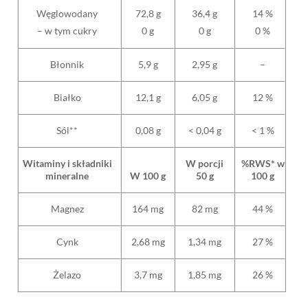
Węglowodany
72,8 g
36,4 g
14 %
– w tym cukry
0 g
0 g
0 %
Błonnik
5,9 g
2,95 g
–
Białko
12,1 g
6,05 g
12 %
Sól**
0,08 g
< 0,04 g
< 1 %
Witaminy i składniki
W porcji
%RWS* w
mineralne
W 100 g
50 g
100 g
Magnez
164 mg
82 mg
44 %
Cynk
2,68 mg
1,34 mg
27 %
Żelazo
3,7 mg
1,85 mg
26 %