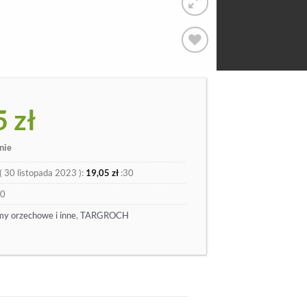
Dodaj
do
listy
5
zł
nie
(
30 listopada 2023
):
19,05
zł
:30
70
y orzechowe i inne
,
TARGROCH