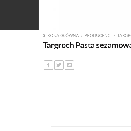
STRONA GŁÓWNA
/
PRODUCENCI
/
TARG
Targroch Pasta sezamow