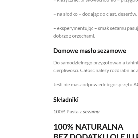
– na słodko – dodając do ciast, deserów
– eksperymentując – smak sezamu pasuje
dobrze z orzechami.
Domowe masło sezamowe
Do samodzielnego przygotowania tahini 
cierpliwości. Całość należy rozdrabniać a
Jeśli nie masz odpowiedniego sprzętu AG
Składniki
100% Pasta z
sezamu
100% NATURALNA
BEZ DODATKU OLEJ