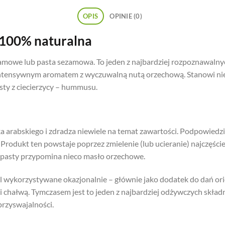
OPIS
OPINIE (0)
 100% naturalna
ezamowe lub pasta sezamowa. To jeden z najbardziej rozpoznawalny
 intensywnym aromatem z wyczuwalną nutą orzechową. Stanowi nie
asty z ciecierzycy – hummusu.
ka arabskiego i zdradza niewiele na temat zawartości. Podpowiedz
Produkt ten powstaje poprzez zmielenie (lub ucieranie) najczęści
a pasty przypomina nieco masło orzechowe.
al wykorzystywane okazjonalnie – głównie jako dodatek do dań ori
 chałwą. Tymczasem jest to jeden z najbardziej odżywczych skład
przyswajalności.