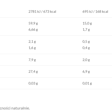
2781 kJ / 673 kcal
695 kJ / 168 kcal
59,9 g
15,0 g
6,66 g
1,7 g
2,1 g
0,5 g
1,6 g
0,4 g
7,9 g
2,0 g
27,4 g
6,9 g
0,03 g
0,01 g
cności naturalnie.