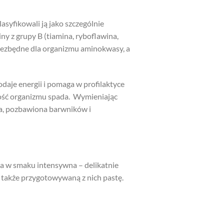
asyfikowali ją jako szczególnie
y z grupy B (tiamina, ryboflawina,
niezbędne dla organizmu aminokwasy, a
daje energii i pomaga w profilaktyce
ność organizmu spada. Wymieniając
na, pozbawiona barwników i
 a w smaku intensywna – delikatnie
 także przygotowywaną z nich pastę.