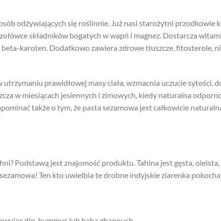
ób odżywiających się roślinnie. Już nasi starożytni przodkowie kl
 czołówce składników bogatych w wapń i magnez. Dostarcza witamin
 beta-karoten. Dodatkowo zawiera zdrowe tłuszcze, fitosterole, 
utrzymaniu prawidłowej masy ciała, wzmacnia uczucie sytości, do
zcza w miesiącach jesiennych i zimowych, kiedy naturalna odpor
apominać także o tym, że pasta sezamowa jest całkowicie natural
i? Podstawą jest znajomość produktu. Tahina jest gęsta, oleista,
ezamowa! Ten kto uwielbia te drobne indyjskie ziarenka pokocha
towując dip, hummus lub baba ghanoush,