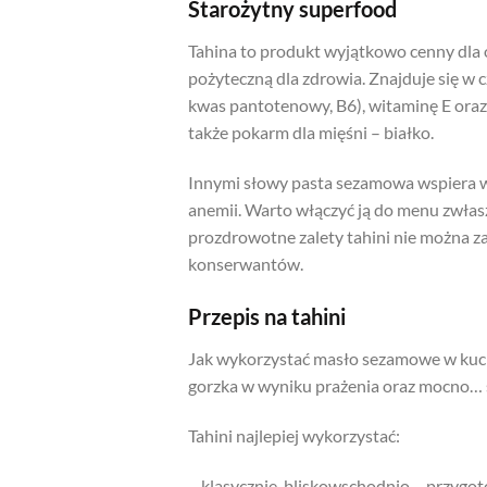
Starożytny superfood
Tahina to produkt wyjątkowo cenny dla os
pożyteczną dla zdrowia. Znajduje się w
kwas pantotenowy, B6), witaminę E oraz
także pokarm dla mięśni – białko.
Innymi słowy pasta sezamowa wspiera w 
anemii. Warto włączyć ją do menu zwłas
prozdrowotne zalety tahini nie można z
konserwantów.
Przepis na tahini
Jak wykorzystać masło sezamowe w kuchn
gorzka w wyniku prażenia oraz mocno… s
Tahini najlepiej wykorzystać:
– klasycznie, bliskowschodnio – przygo