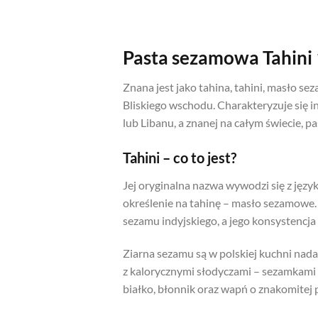
Pasta sezamowa Tahini
Znana jest jako tahina, tahini, masło s
Bliskiego wschodu. Charakteryzuje się
lub Libanu, a znanej na całym świecie, p
Tahini – co to jest?
Jej oryginalna nazwa wywodzi się z języ
określenie na tahinę – masło sezamowe. 
sezamu indyjskiego, a jego konsystencj
Ziarna sezamu są w polskiej kuchni nad
z kalorycznymi słodyczami – sezamkami i
białko, błonnik oraz wapń o znakomitej 