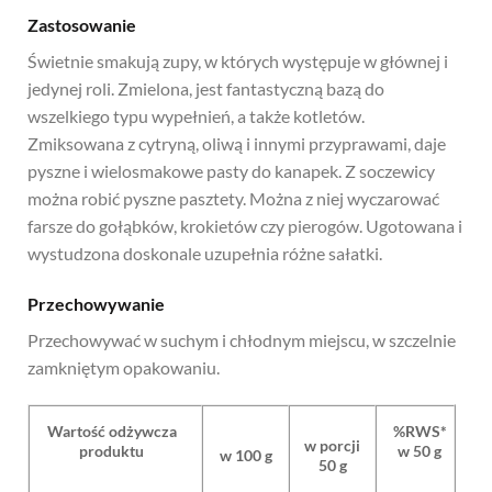
Zastosowanie
Świetnie smakują zupy, w których występuje w głównej i
jedynej roli. Zmielona, jest fantastyczną bazą do
wszelkiego typu wypełnień, a także kotletów.
Zmiksowana z cytryną, oliwą i innymi przyprawami, daje
pyszne i wielosmakowe pasty do kanapek. Z soczewicy
można robić pyszne pasztety. Można z niej wyczarować
farsze do gołąbków, krokietów czy pierogów. Ugotowana i
wystudzona doskonale uzupełnia różne sałatki.
Przechowywanie
Przechowywać w suchym i chłodnym miejscu, w szczelnie
zamkniętym opakowaniu.
Wartość odżywcza
%RWS*
w porcji
produktu
w 50 g
w 100 g
50 g