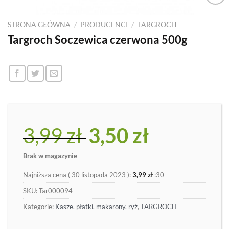
Dodaj
do
STRONA GŁÓWNA
/
PRODUCENCI
/
TARGROCH
listy
Targroch Soczewica czerwona 500g
3,99
zł
Pierwotna
3,50
zł
Aktualna
cena
cena
wynosiła:
wynosi:
Brak w magazynie
3,99 zł.
3,50 zł.
Najniższa cena (
30 listopada 2023
):
3,99
zł
:30
SKU:
Tar000094
Kategorie:
Kasze, płatki, makarony, ryż
,
TARGROCH