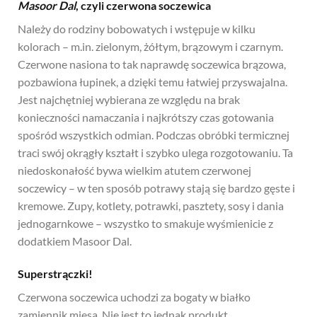
Masoor Dal
, czyli czerwona soczewica
Należy do rodziny bobowatych i wstępuje w kilku
kolorach – m.in. zielonym, żółtym, brązowym i czarnym.
Czerwone nasiona to tak naprawdę soczewica brązowa,
pozbawiona łupinek, a dzięki temu łatwiej przyswajalna.
Jest najchętniej wybierana ze względu na brak
konieczności namaczania i najkrótszy czas gotowania
spośród wszystkich odmian. Podczas obróbki termicznej
traci swój okrągły kształt i szybko ulega rozgotowaniu. Ta
niedoskonałość bywa wielkim atutem czerwonej
soczewicy – w ten sposób potrawy stają się bardzo gęste i
kremowe. Zupy, kotlety, potrawki, pasztety, sosy i dania
jednogarnkowe – wszystko to smakuje wyśmienicie z
dodatkiem Masoor Dal.
Superstrączki!
Czerwona soczewica uchodzi za bogaty w białko
zamiennik mięsa. Nie jest to jednak produkt