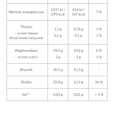
1231 kJ /
616 kJ /
Wartość energetyczna
7 %
293 kcal
147 kcal
Tłuszcz
1,1 g
0,55 g
1 %
– w tym kwasy
0,2 g
0,1 g
1 %
tłuszczowe nasycone
Węglowodany
29,6 g
14,8 g
6 %
– w tym cukry
2 g
1 g
1 %
Błonnik
30,5 g
15,3 g
–
Białko
25,8 g
12,9 g
26 %
Sól**
0,02 g
0,01 g
< 1 %