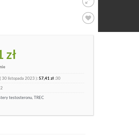
Dodaj
do
listy
1
zł
nie
(
30 listopada 2023
):
57,41
zł
:30
32
tery testosteronu
,
TREC