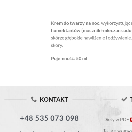
Krem do twarzy na noc
, wykorzystując 
humektantów
(
mocznik+mleczan sod
skórze głębokie nawilżenie i odżywienie.
skóry.
Pojemność: 50 ml
KONTAKT
+48 535 073 098
Diety w PDF
Konsultacj