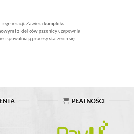
 regeneracji. Zawiera
kompleks
nowym i z kiełków pszenicy
), zapewnia
e i spowalniają procesy starzenia się
IENTA
PŁATNOŚCI