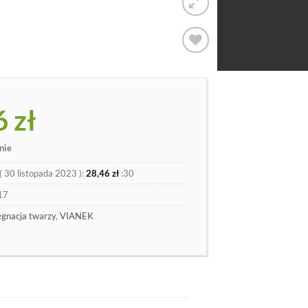
Dodaj
do
listy
6
zł
nie
(
30 listopada 2023
):
28,46
zł
:30
17
ęgnacja twarzy
,
VIANEK