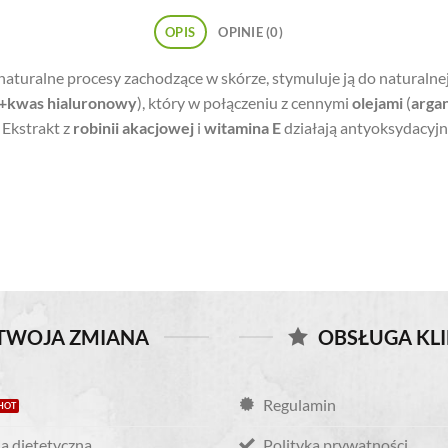
OPIS
OPINIE (0)
naturalne procesy zachodzące w skórze, stymuluje ją do naturalnej
u+kwas
hialuronowy
), który w połączeniu z cennymi
olejami
(
arga
 Ekstrakt z
robinii akacjowej
i
witamina E
działają antyoksydacyjni
TWOJA ZMIANA
OBSŁUGA KL
Regulamin
a dietetyczna
Polityka prywatności