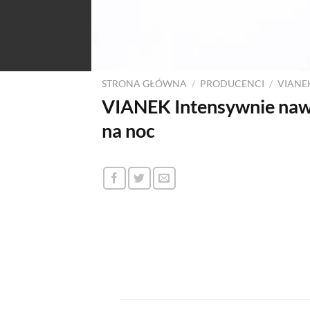
STRONA GŁÓWNA
/
PRODUCENCI
/
VIANE
VIANEK Intensywnie nawi
na noc