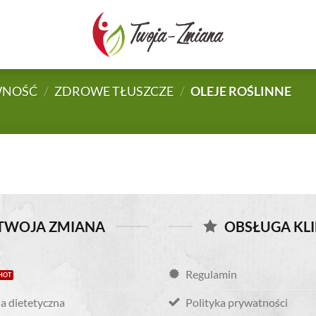
TWOJA-
ZMIANA.PL
WNOŚĆ
/
ZDROWE TŁUSZCZE
/
OLEJE ROŚLINNE
TWOJA ZMIANA
OBSŁUGA KL
Regulamin
a dietetyczna
Polityka prywatności