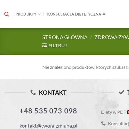
Skip
to
PRODUKTY
KONSULTACJA DIETETYCZNA ☘
content
STRONA GŁÓWNA
/
ZDROWA ŻY
FILTRUJ
Nie znaleziono produktów, których szukasz.
KONTAKT
+48 535 073 098
Diety w PDF
Konsultacj
kontakt@twoja-zmiana.pl