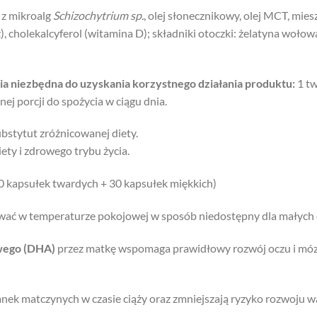
 z mikroalg
Schizochytrium sp.
, olej słonecznikowy, olej MCT, mies
, cholekalcyferol (witamina D); składniki otoczki: żelatyna wołowa
ia
niezbędna do uzyskania korzystnego działania produktu
:
1 tw
nej porcji do spożycia w ciągu dnia.
bstytut zróżnicowanej diety.
ety i zdrowego trybu życia.
0 kapsułek twardych + 30 kapsułek miękkich)
ć w temperaturze pokojowej w sposób niedostępny dla małych dzi
wego (DHA)
przez matkę wspomaga prawidłowy rozwój oczu i móz
anek matczynych w czasie ciąży oraz zmniejszają ryzyko rozwoju 