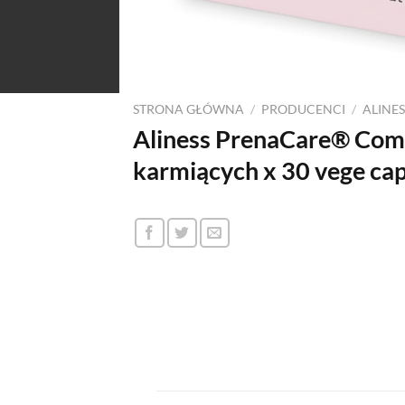
STRONA GŁÓWNA
/
PRODUCENCI
/
ALINES
Aliness PrenaCare® Compl
karmiących x 30 vege cap