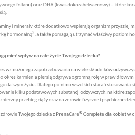
tywnego folianu) oraz DHA (kwas dokozaheksaenowy) – które korz
sią.
taminy i minerały które dodatkowo wspierają organizm przyszłe
2
rkę hormonalną
, a także pomagają utrzymać właściwy poziom h
mogą mieć wpływ na całe życie Twojego dziecka?
 okres wzmożonego zapotrzebowania na wiele składników odżywczy
aż po okres karmienia piersią odgrywa ogromną rolę w prawidłowym
go dalszym życiu. Dlatego pomimo wszelkich starań stosowania si
wanie kilku podstawowych substancji odżywczych, na które zapot
pieczny przebieg ciąży oraz na zdrowie fizyczne i psychiczne dzie
®
o zdrowie Twojego dziecka z
PrenaCare
Complete dla kobiet w c