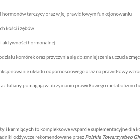
i hormonów tarczycy oraz w jej prawidłowym funkcjonowaniu
h kości i zębów
cji aktywności hormonalnej
podziału komórek oraz przyczynia się do zmniejszenia uczucia zmęc
kcjonowanie układu odpornościowego oraz na prawidłowy wzrost i
raz
foliany
pomagają w utrzymaniu prawidłowego metabolizmu h
ży i karmiących
to kompleksowe wsparcie suplementacyjne dla kob
składniki odżywcze rekomendowane przez
Polskie Towarzystwo Gi