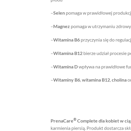
–
Selen
pomaga w prawidłowej produkcj
–
Magnez
pomaga w utrzymaniu zdrowyc
–
Witamina B6
przyczynia się do regula
–
Witamina B12
bierze udział procesie 
–
Witamina D
wpływa na prawidłowe fun
–
Witaminy B6
,
witamina
B12
,
cholina
o
®
PrenaCare
Complete dla kobiet w cią
karmienia piersią. Produkt dostarcza 