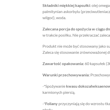
Składniki miękkiej kapsułki:
olej omega
palmitynian askorbylu (przeciwutleniacz)
wilgoć), woda.
Zalecana porcja do spożycia w ciągu dn
w trakcie posiłku. Nie przekraczać zaleca
Produkt nie może być stosowany jako su
Zaleca się stosowanie zrównoważonej di
Zawartość opakowania:
60 kapsułek (3
Warunki przechowywania:
Przechowywa
-*Spożywanie
kwasu dokozaheksaeno
karmionych piersią.
-*
Foliany
przyczyniają się do wzrostu tk
płodu