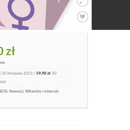
Dodaj
do
listy
0
zł
nie
(
30 listopada 2023
):
59,90
zł
:30
099
NESS
,
Nowości
,
Witaminy i minerały