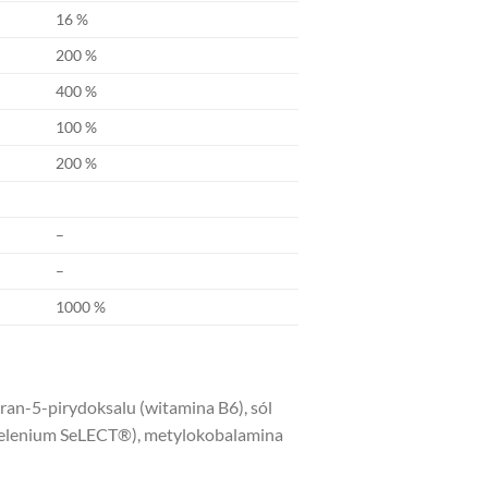
16 %
200 %
400 %
100 %
200 %
–
–
1000 %
ran-5-pirydoksalu (witamina B6), sól
 Selenium SeLECT®), metylokobalamina