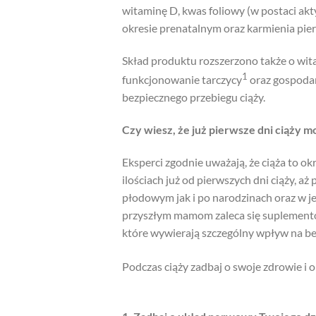
witaminę D, kwas foliowy (w postaci ak
okresie prenatalnym oraz karmienia pier
Skład produktu rozszerzono także o wi
1
funkcjonowanie tarczycy
oraz gospoda
bezpiecznego przebiegu ciąży.
Czy wiesz, że już pierwsze dni ciąży 
Eksperci zgodnie uważają, że ciąża to
ilościach już od pierwszych dni ciąży, 
płodowym jak i po narodzinach oraz w je
przyszłym mamom zaleca się suplemento
które wywierają szczególny wpływ na bez
Podczas ciąży zadbaj o swoje zdrowie i 