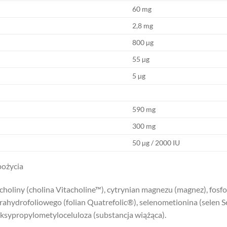
60 mg
2,8 mg
800 µg
55 µg
5 µg
590 mg
300 mg
50 µg / 2000 IU
pożycia
holiny (cholina Vitacholine™), cytrynian magnezu (magnez), fosfo
ahydrofoliowego (folian Quatrefolic®), selenometionina (selen
oksypropylometyloceluloza (substancja wiążąca).