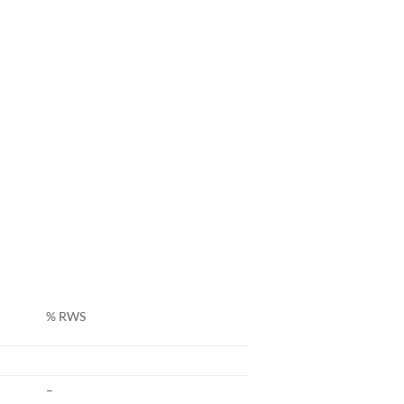
% RWS
–