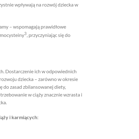
ystnie wpływają na rozwój dziecka w
j mamy – wspomagają prawidłowe
3
omocysteiny
, przyczyniając się do
ch. Dostarczenie ich w odpowiednich
 rozwoju dziecka – zarówno w okresie
ę do zasad zbilansowanej diety,
rzebowanie w ciąży znacznie wzrasta i
cka.
iąży i karmiących
: