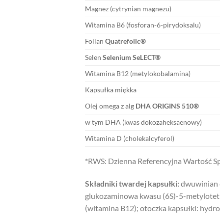
Magnez (cytrynian magnezu)
Witamina B6 (fosforan-6-pirydoksalu)
Folian
Quatrefolic®
Selen
Selenium SeLECT®
Witamina B12 (metylokobalamina)
Kapsułka miękka
Olej omega z alg
DHA ORIGINS 510
®
w tym DHA (kwas dokozaheksaenowy)
Witamina D (cholekalcyferol)
*RWS: Dzienna Referencyjna Wartość S
Składniki twardej kapsułki:
dwuwinian c
glukozaminowa kwasu (6S)-5-metylotetr
(witamina B12); otoczka kapsułki: hydr