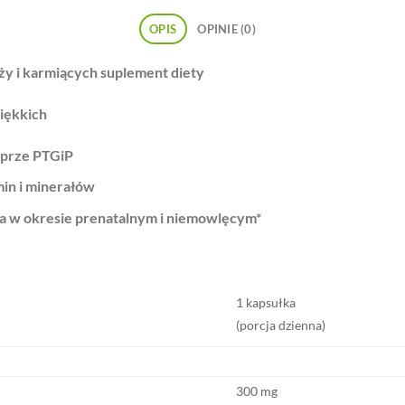
OPIS
OPINIE (0)
ży i karmiących
suplement diety
iękkich
 prze PTGiP
in i minerałów
a w okresie prenatalnym i niemowlęcym*
1 kapsułka
(porcja dzienna)
300 mg