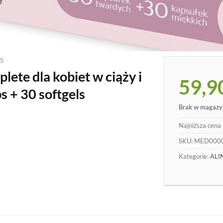
S
ete dla kobiet w ciąży i
59,9
s + 30 softgels
Brak w magazy
Najniższa cena 
SKU:
MED000
Kategorie:
ALI