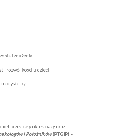
zenia i znużenia
 rozwój kości u dzieci
omocysteiny
iet przez cały okres ciąży oraz
nekologów i Położników
(PTGiP)
–