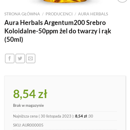
Dodaj
do
STRONA GŁÓWNA
/
PRODUCENCI
/
AURA HERBALS
listy
Aura Herbals Argentum200 Srebro
Koloidalne-50ppm żel do twarzy i rąk
(50ml)
8,54
zł
Brak w magazynie
Najniższa cena (
30 listopada 2023
):
8,54
zł
:30
SKU:
AUR000005