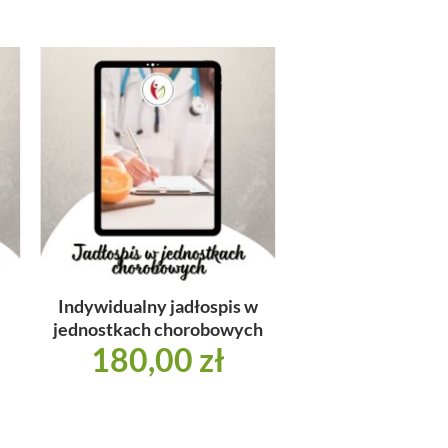
j
Dodaj
do
y
listy
Indywidualny jadłospis w
jednostkach chorobowych
180,00
zł
ualna
a
osi: