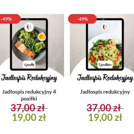
-49%
-49%
Dodaj
Doda
do
do
listy
list
Jadłospis redukcyjny 4
Jadłospis redukcyjny
posiłki
37,00
zł
37,00
zł
Pierwotna
19,00
zł
Aktualna
Pierwotna
19,00
zł
Akt
cena
cena
cena
cen
wynosiła:
wynosi:
wynosiła:
wyn