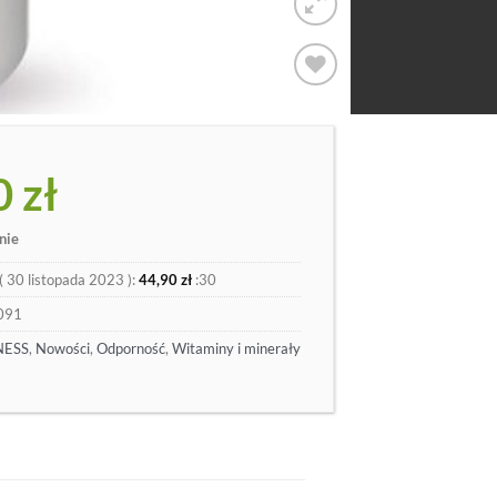
Dodaj
do
listy
0
zł
nie
(
30 listopada 2023
):
44,90
zł
:30
091
NESS
,
Nowości
,
Odporność
,
Witaminy i minerały