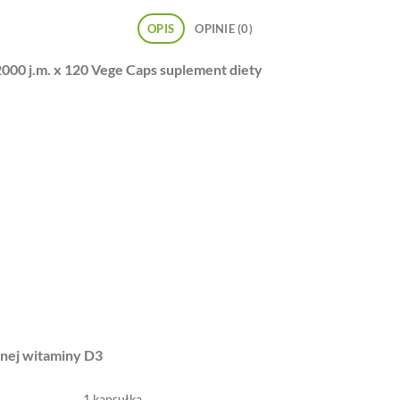
OPIS
OPINIE (0)
000 j.m. x 120 Vege Caps
suplement diety
lnej witaminy D3
1 kapsułka