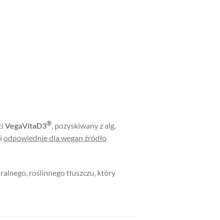
®
ci
VegaVitaD3
, pozyskiwany z alg.
wi
odpowiednie dla wegan źródło
ralnego, roślinnego tłuszczu, który