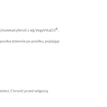
®
 (cholekalcyferol) z alg VegaVitaD3
.
psułka dziennie po posiłku, popijając
eci. Chronić przed wilgocią.