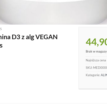
S
mina D3 z alg VEGAN
44,9
s
Brak w magazy
Najniższa cena 
SKU:
MED000
Kategorie:
ALI