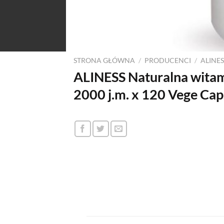
STRONA GŁÓWNA
/
PRODUCENCI
/
ALINES
ALINESS Naturalna wita
2000 j.m. x 120 Vege Cap