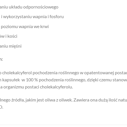
niu układu odpornościowego
 wykorzystaniu wapnia i fosforu
 poziomu wapnia we krwi
w i kości
niu mięśni
n:
 cholekalcyferol pochodzenia roślinnego w opatentowanej posta
h kapsułek w 100 % pochodzenia roślinnego, dzięki czemu stano
dla organizmu postaci cholekalcyferolu.
ego źródła, jakim jest oliwa z oliwek. Zawiera ona dużą ilość natu
D.